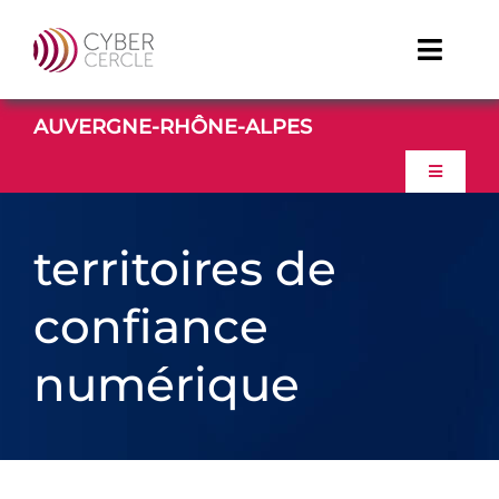
Passer
au
Toggle
contenu
Naviga
AUVERGNE-RHÔNE-ALPES
TDFCyber
Toggle
Linkedin
Navigati
ACCUEIL
territoires de
Youtube
À PROPOS
confiance
numérique
ACTUALITES
EVENEMENTS