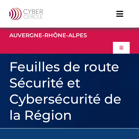
Passer
au
Toggle
contenu
Naviga
AUVERGNE-RHÔNE-ALPES
TDFCyber
Toggle
Linkedin
Navigati
Feuilles de route
ACCUEIL
Youtube
Sécurité et
À PROPOS
Cybersécurité de
ACTUALITES
la Région
EVENEMENTS