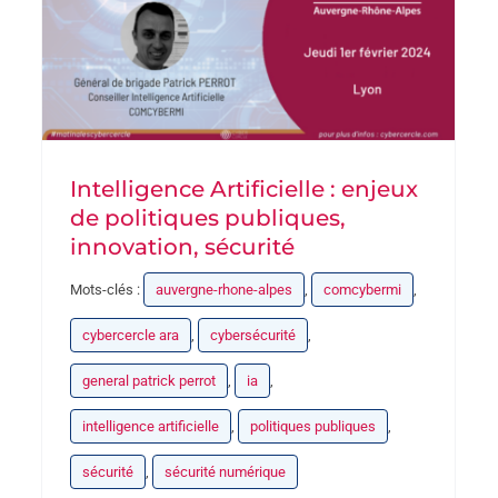
Intelligence Artificielle : enjeux
de politiques publiques,
innovation, sécurité
Mots-clés :
auvergne-rhone-alpes
,
comcybermi
,
cybercercle ara
,
cybersécurité
,
general patrick perrot
,
ia
,
intelligence artificielle
,
politiques publiques
,
sécurité
,
sécurité numérique