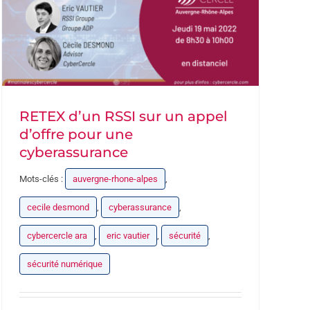
RETEX d’un RSSI sur un appel
d’offre pour une
cyberassurance
Mots-clés :
auvergne-rhone-alpes
,
cecile desmond
,
cyberassurance
,
cybercercle ara
,
eric vautier
,
sécurité
,
sécurité numérique