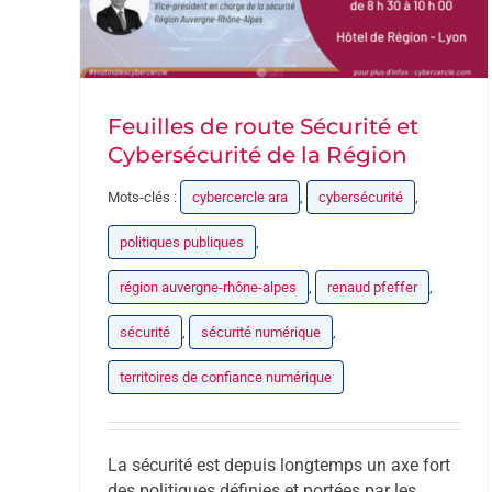
Feuilles de route Sécurité et
Cybersécurité de la Région
Mots-clés :
cybercercle ara
,
cybersécurité
,
politiques publiques
,
région auvergne-rhône-alpes
,
renaud pfeffer
,
sécurité
,
sécurité numérique
,
territoires de confiance numérique
La sécurité est depuis longtemps un axe fort
des politiques définies et portées par les