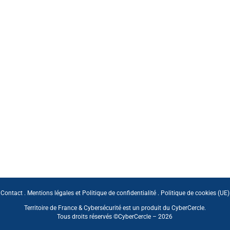
Contact
.
Mentions légales et Politique de confidentialité
.
Politique de cookies (UE)
Territoire de France & Cybersécurité est un produit du CyberCercle.
Tous droits réservés ©CyberCercle – 2026