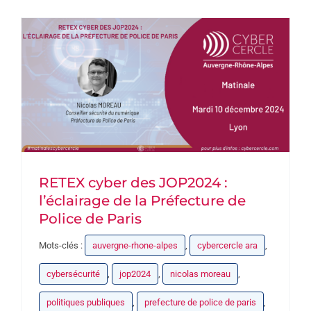
PARTENAIRES
DEVENEZ PARTENAIRE
CONTACT
RETEX cyber des JOP2024 :
l’éclairage de la Préfecture de
Police de Paris
Mots-clés :
auvergne-rhone-alpes
,
cybercercle ara
,
cybersécurité
,
jop2024
,
nicolas moreau
,
politiques publiques
,
prefecture de police de paris
,