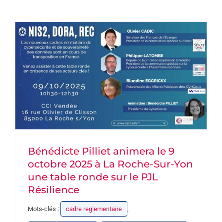
DEVENEZ PARTENAIRE
CONTACT
Bénédicte Pilliet animera le 9
octobre 2025 à La Roche-Sur-Yon
une table ronde sur le PJL
Résilience
Mots-clés :
cadre reglementaire
,