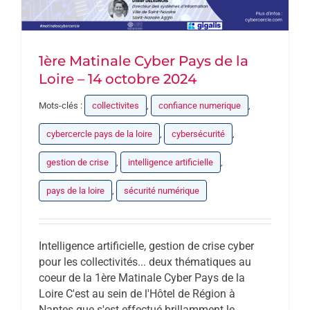
1ère Matinale Cyber Pays de la
Loire – 14 octobre 2024
Mots-clés :
collectivites
,
confiance numerique
,
cybercercle pays de la loire
,
cybersécurité
,
gestion de crise
,
intelligence artificielle
,
pays de la loire
,
sécurité numérique
Intelligence artificielle, gestion de crise cyber
pour les collectivités... deux thématiques au
coeur de la 1ère Matinale Cyber Pays de la
Loire C'est au sein de l'Hôtel de Région à
Nantes que s'est effectué brillamment le