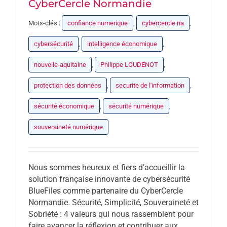
CyberCercle Normandie
Mots-clés :
confiance numerique
,
cybercercle na
,
cybersécurité
,
intelligence économique
,
nouvelle-aquitaine
,
Philippe LOUDENOT
,
protection des données
,
securite de l'information
,
sécurité économique
,
sécurité numérique
,
souveraineté numérique
Nous sommes heureux et fiers d’accueillir la
solution française innovante de cybersécurité
BlueFiles comme partenaire du CyberCercle
Normandie. Sécurité, Simplicité, Souveraineté et
Sobriété : 4 valeurs qui nous rassemblent pour
faire avancer la réflexion et contribuer aux