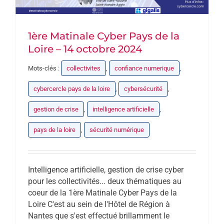
1ère Matinale Cyber Pays de la
Loire – 14 octobre 2024
Mots-clés :
collectivites
,
confiance numerique
,
cybercercle pays de la loire
,
cybersécurité
,
gestion de crise
,
intelligence artificielle
,
pays de la loire
,
sécurité numérique
Intelligence artificielle, gestion de crise cyber
pour les collectivités... deux thématiques au
coeur de la 1ère Matinale Cyber Pays de la
Loire C'est au sein de l'Hôtel de Région à
Nantes que s'est effectué brillamment le