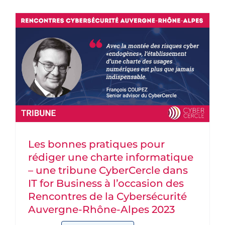
PARTENAIRES
DEVENEZ PARTENAIRE
CONTACT
Les bonnes pratiques pour
rédiger une charte informatique
– une tribune CyberCercle dans
IT for Business à l’occasion des
Rencontres de la Cybersécurité
Auvergne-Rhône-Alpes 2023