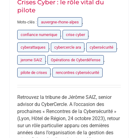
Crises Cyber : le rôle vital du
pilote
Mots-clés :
auvergne-rhone-alpes
,
confiance numerique
,
crise cyber
,
cyberattaques
,
cybercercle ara
,
cybersécurité
,
jerome SAIZ
,
Opérations de Cyberdéfense
,
pilote de crises
,
rencontres cybersécurité
Retrouvez la tribune de Jérôme SAIZ, senior
advisor du CyberCercle. A l’occasion des
prochaines « Rencontres de la Cybersécurité »
(Lyon, Hôtel de Région, 24 octobre 2023), retour
sur un rôle particulier apparu ces dernières
années dans l’organisation de la gestion des