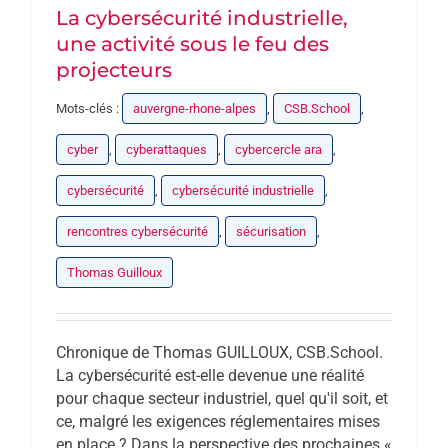
La cybersécurité industrielle,
une activité sous le feu des
projecteurs
Mots-clés :
auvergne-rhone-alpes
,
CSB.School
,
cyber
,
cyberattaques
,
cybercercle ara
,
cybersécurité
,
cybersécurité industrielle
,
rencontres cybersécurité
,
sécurisation
,
Thomas Guilloux
Chronique de Thomas GUILLOUX, CSB.School.
La cybersécurité est-elle devenue une réalité
pour chaque secteur industriel, quel qu'il soit, et
ce, malgré les exigences réglementaires mises
en place ? Dans la perspective des prochaines «