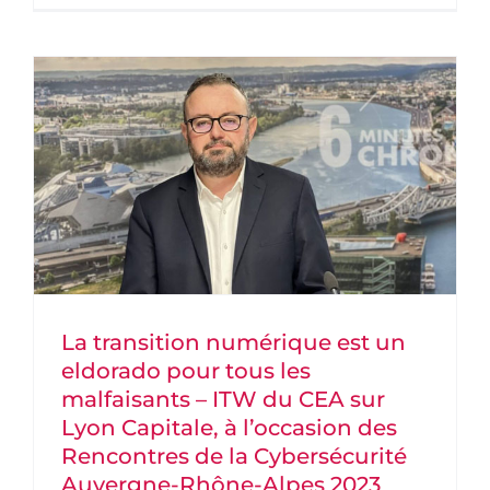
La transition numérique est un
eldorado pour tous les
malfaisants – ITW du CEA sur
Lyon Capitale, à l’occasion des
Rencontres de la Cybersécurité
Auvergne-Rhône-Alpes 2023