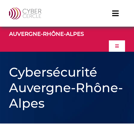
Passer
au
Toggle
contenu
Naviga
AUVERGNE-RHÔNE-ALPES
TDFCyber
Toggle
Linkedin
Navigati
ACCUEIL
Cybersécurité
Youtube
À PROPOS
Auvergne-Rhône-
Alpes
ACTUALITES
EVENEMENTS