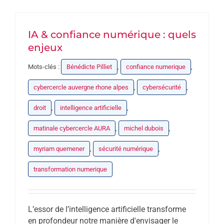
PARTENAIRES
IA & confiance numérique : quels
DEVENEZ PARTENAIRE
enjeux
Mots-clés :
Bénédicte Pilliet
,
confiance numerique
,
CONTACT
cybercercle auvergne rhone alpes
,
cybersécurité
,
droit
,
intelligence artificielle
,
matinale cybercercle AURA
,
michel dubois
,
myriam quemener
,
sécurité numérique
,
transformation numerique
L’essor de l’intelligence artificielle transforme
en profondeur notre manière d'envisager le