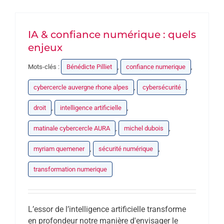
PARTENAIRES
IA & confiance numérique : quels
DEVENEZ PARTENAIRE
enjeux
Mots-clés :
Bénédicte Pilliet
,
confiance numerique
,
CONTACT
cybercercle auvergne rhone alpes
,
cybersécurité
,
droit
,
intelligence artificielle
,
matinale cybercercle AURA
,
michel dubois
,
myriam quemener
,
sécurité numérique
,
transformation numerique
L’essor de l’intelligence artificielle transforme
en profondeur notre manière d'envisager le