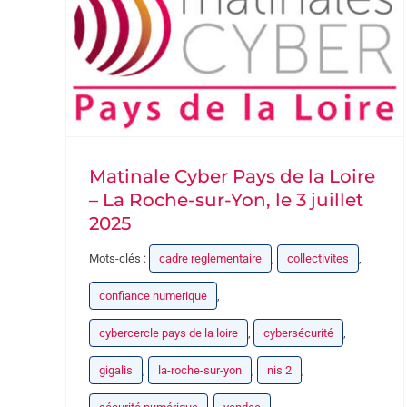
Matinale Cyber Pays de la Loire
– La Roche-sur-Yon, le 3 juillet
2025
Mots-clés :
cadre reglementaire
,
collectivites
,
confiance numerique
,
cybercercle pays de la loire
,
cybersécurité
,
gigalis
,
la-roche-sur-yon
,
nis 2
,