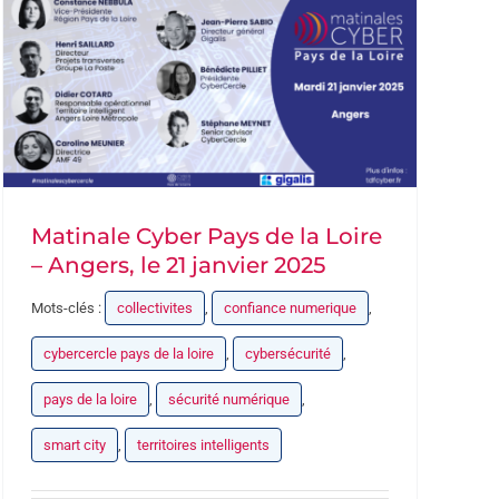
Matinale Cyber Pays de la Loire
– Angers, le 21 janvier 2025
Mots-clés :
collectivites
,
confiance numerique
,
cybercercle pays de la loire
,
cybersécurité
,
pays de la loire
,
sécurité numérique
,
smart city
,
territoires intelligents