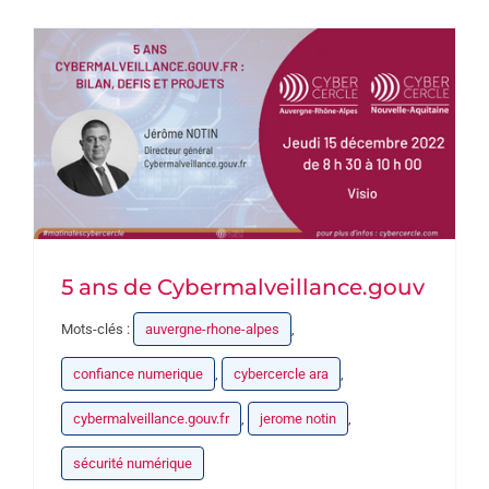
PARTENAIRES
DEVENEZ PARTENAIRE
CONTACT
5 ans de Cybermalveillance.gouv
Mots-clés :
auvergne-rhone-alpes
,
confiance numerique
,
cybercercle ara
,
cybermalveillance.gouv.fr
,
jerome notin
,
sécurité numérique