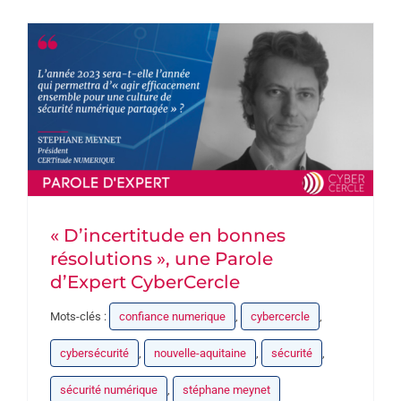
PARTENAIRES
DEVENEZ PARTENAIRE
CONTACT
« D’incertitude en bonnes
résolutions », une Parole
d’Expert CyberCercle
Mots-clés :
confiance numerique
,
cybercercle
,
cybersécurité
,
nouvelle-aquitaine
,
sécurité
,
sécurité numérique
,
stéphane meynet