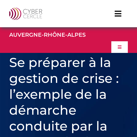
Passer
au
Toggle
contenu
Naviga
AUVERGNE-RHÔNE-ALPES
TDFCyber
Toggle
Linkedin
Navigati
Se préparer à la
ACCUEIL
Youtube
gestion de crise :
À PROPOS
l’exemple de la
ACTUALITES
démarche
conduite par la
EVENEMENTS