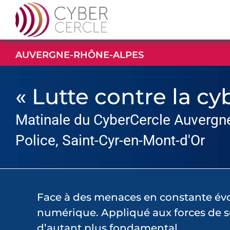
Passer
au
contenu
AUVERGNE-RHÔNE-ALPES
« Lutte contre la cy
Matinale du CyberCercle Auvergne
Police, Saint-Cyr-en-Mont-d'Or
Face à des menaces en constante évol
numérique. Appliqué aux forces de séc
d’autant plus fondamental.