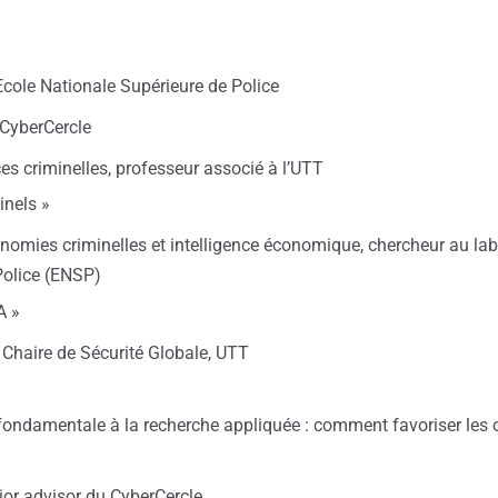
l’Ecole Nationale Supérieure de Police
 CyberCercle
nces criminelles, professeur associé à l’UTT
inels »
onomies criminelles et intelligence économique, chercheur au la
Police (ENSP)
A »
 Chaire de Sécurité Globale, UTT
ndamentale à la recherche appliquée : comment favoriser les outi
nior advisor du CyberCercle