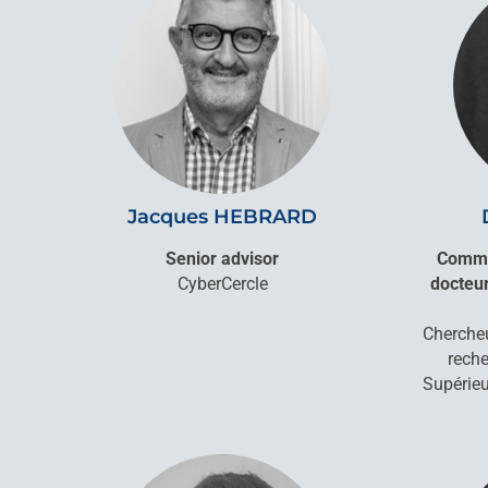
Jacques HEBRARD
Senior advisor
Commis
CyberCercle
docteur
Chercheu
reche
Supérieu