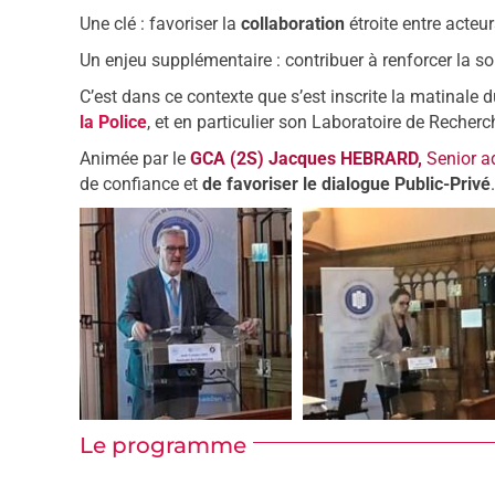
Une clé : favoriser la
collaboration
étroite entre acteu
Un enjeu supplémentaire : contribuer à renforcer la s
C’est dans ce contexte que s’est inscrite la matinal
la Police
, et en particulier son Laboratoire de Recherc
Animée par le
GCA (2S) Jacques HEBRARD,
Senior a
de confiance et
de favoriser le dialogue Public-Privé
.
Le programme