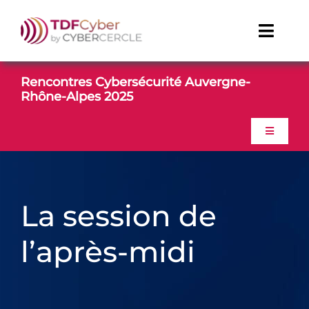
Passer
au
contenu
Toggl
Naviga
TDFCyber
Rencontres Cybersécurité Auvergne-
Rhône-Alpes 2025
CONTACT
Toggle
Navigati
Linkedin
ACCUEIL
Youtube
La session de
PROGRAMME
l’après-midi
WORKSHOPS
ATELIERS