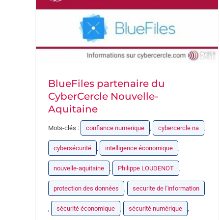
BlueFiles partenaire du
CyberCercle Nouvelle-
Aquitaine
Mots-clés :
confiance numerique
,
cybercercle na
,
cybersécurité
,
intelligence économique
,
nouvelle-aquitaine
,
Philippe LOUDENOT
,
protection des données
,
securite de l'information
,
sécurité économique
,
sécurité numérique
,