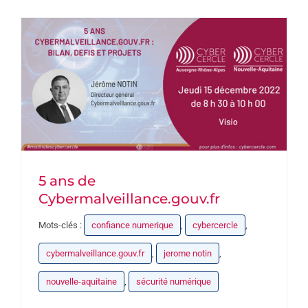
ACTUALITES
CONTACT
5 ans de
Cybermalveillance.gouv.fr
Mots-clés :
confiance numerique
,
cybercercle
,
cybermalveillance.gouv.fr
,
jerome notin
,
nouvelle-aquitaine
,
sécurité numérique