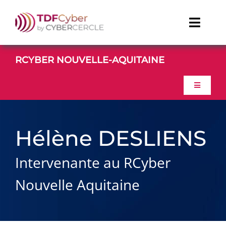
Passer
au
Toggl
contenu
Naviga
TDFCyber
RCYBER NOUVELLE-AQUITAINE
CONTACT
Toggle
Navigatio
ACCUEIL
Linkedin
Hélène DESLIENS
Youtube
PROGRAMME
Intervenante au RCyber
CONTACT
Nouvelle Aquitaine