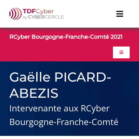
Passer
au
Toggl
contenu
Naviga
TDFCyber
RCyber Bourgogne-Franche-Comté 2021
CONTACT
Toggle
Navigati
ACCUEIL
Linkedin
Gaëlle PICARD-
Youtube
ABEZIS
PROGRAMME
Intervenante aux RCyber
CONTACT
Bourgogne-Franche-Comté