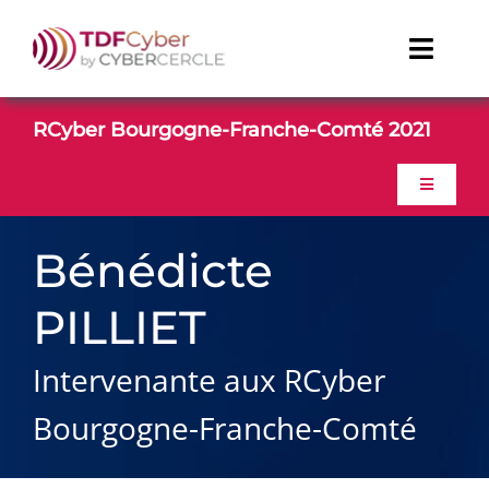
Passer
au
Toggl
contenu
Naviga
TDFCyber
RCyber Bourgogne-Franche-Comté 2021
CONTACT
Toggle
Navigati
ACCUEIL
Linkedin
Bénédicte
Youtube
PILLIET
PROGRAMME
Intervenante aux RCyber
CONTACT
Bourgogne-Franche-Comté