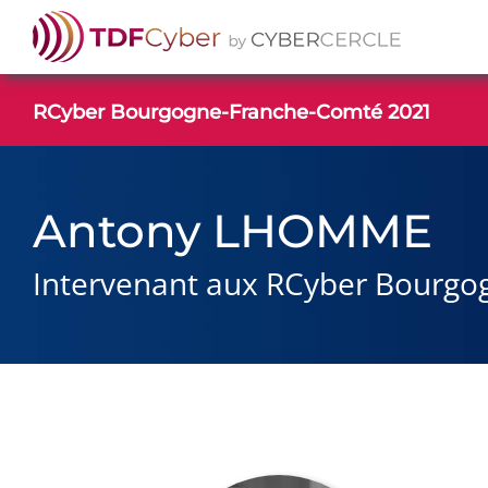
Passer
au
contenu
RCyber Bourgogne-Franche-Comté 2021
Antony LHOMME
Intervenant aux RCyber Bourg