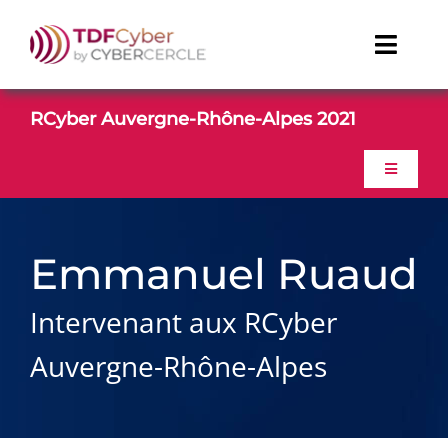
Passer
au
Toggl
contenu
Naviga
TDFCyber
RCyber Auvergne-Rhône-Alpes 2021
CONTACT
Toggle
Navigati
ACCUEIL
Linkedin
Emmanuel Ruaud
Youtube
PROGRAMME
Intervenant aux RCyber
GALERIE PHOTO
Auvergne-Rhône-Alpes
CONTACT