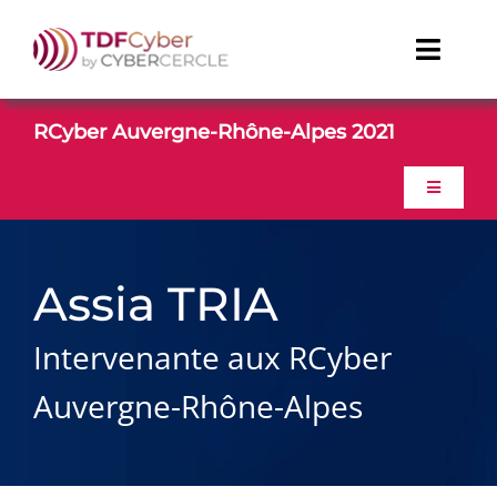
Passer
au
Toggl
contenu
Naviga
TDFCyber
RCyber Auvergne-Rhône-Alpes 2021
CONTACT
Toggle
Navigati
ACCUEIL
Linkedin
Assia TRIA
Youtube
PROGRAMME
Intervenante aux RCyber
GALERIE PHOTO
Auvergne-Rhône-Alpes
CONTACT